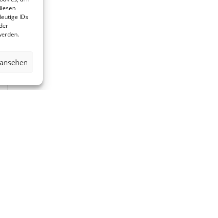
diesen
eutige IDs
der
werden.
 ansehen
.DE
INT
|
PRIVACY POLICY – DATENS