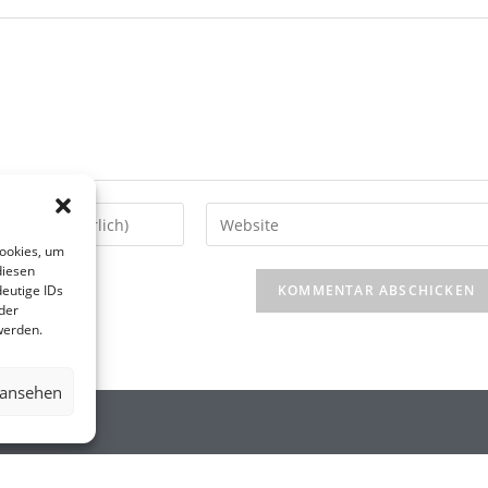
Cookies, um
diesen
eutige IDs
der
werden.
 ansehen
.DE