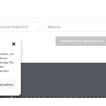
Cookies, um
diesen
eutige IDs
der
werden.
.DE
 ansehen
INT
|
PRIVACY POLICY – DATENS