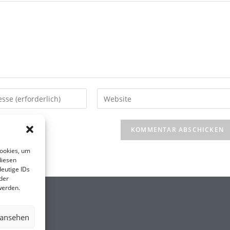
Cookies, um
diesen
eutige IDs
der
werden.
 ansehen
.DE