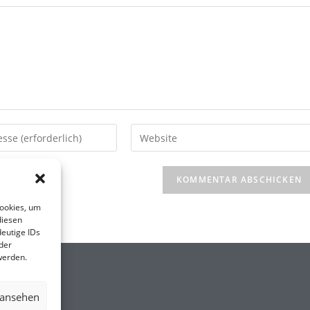
Cookies, um
diesen
eutige IDs
der
werden.
 ansehen
.DE