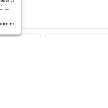
eutige IDs
der
werden.
 ansehen
.DE